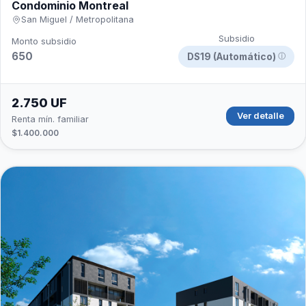
Condominio Montreal
San Miguel / Metropolitana
Subsidio
Monto subsidio
650
DS19 (Automático)
ⓘ
2.750 UF
Ver detalle
Renta mín. familiar
$1.400.000