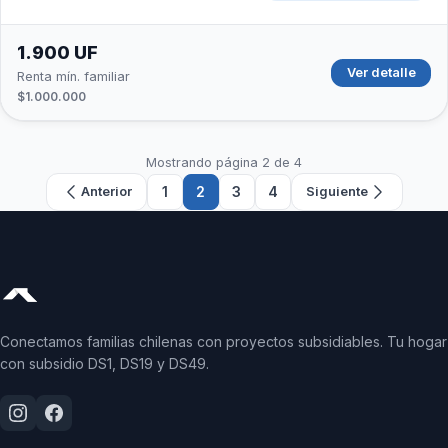
1.900 UF
Ver detalle
Renta mín. familiar
$1.000.000
Mostrando página 2 de 4
1
2
3
4
Anterior
Siguiente
Conectamos familias chilenas con proyectos subsidiables. Tu hogar
con subsidio DS1, DS19 y DS49.