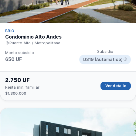
BRIO
Condominio Alto Andes
Puente Alto / Metropolitana
Subsidio
Monto subsidio
650 UF
DS19 (Automático)
ⓘ
2.750 UF
Ver detalle
Renta mín. familiar
$1.300.000