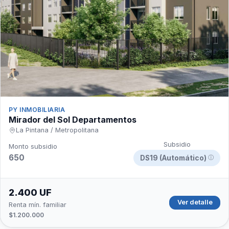
PY INMOBILIARIA
Mirador del Sol Departamentos
La Pintana / Metropolitana
Subsidio
Monto subsidio
650
DS19 (Automático)
ⓘ
2.400 UF
Ver detalle
Renta mín. familiar
$1.200.000