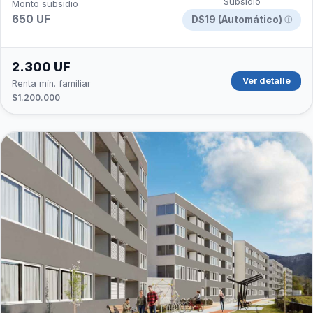
Subsidio
Monto subsidio
650 UF
DS19 (Automático)
ⓘ
2.300 UF
Ver detalle
Renta mín. familiar
$1.200.000