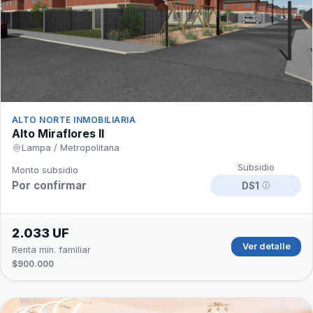
ALTO NORTE INMOBILIARIA
Alto Miraflores II
Lampa / Metropolitana
Subsidio
Monto subsidio
Por confirmar
DS1
ⓘ
2.033 UF
Ver detalle
Renta mín. familiar
$900.000