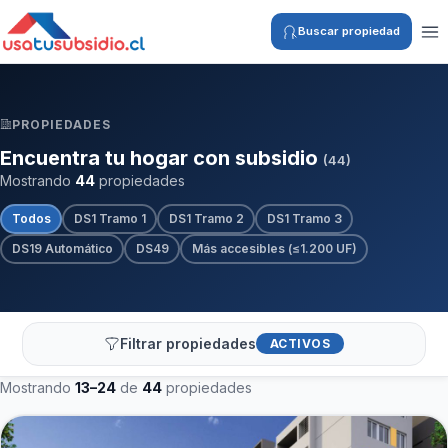
Buscar propiedad
PROPIEDADES
Encuentra tu hogar con subsidio
(44)
Mostrando
44
propiedades
Todos
DS1 Tramo 1
DS1 Tramo 2
DS1 Tramo 3
DS19 Automático
DS49
Más accesibles (≤1.200 UF)
Filtrar propiedades
ACTIVOS
Mostrando
13–24
de
44
propiedades