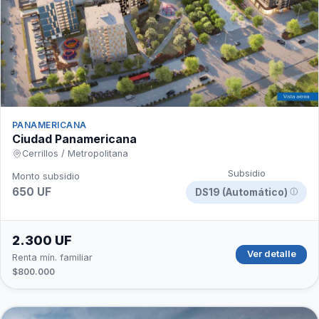
PANAMERICANA
Ciudad Panamericana
Cerrillos / Metropolitana
Subsidio
Monto subsidio
650 UF
DS19 (Automático)
ⓘ
2.300 UF
Ver detalle
Renta mín. familiar
$800.000