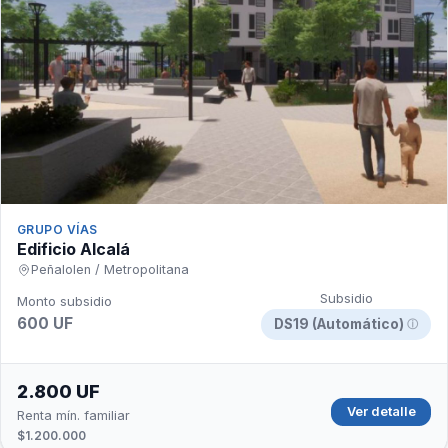
GRUPO VÍAS
Edificio Alcalá
Peñalolen / Metropolitana
Subsidio
Monto subsidio
600 UF
DS19 (Automático)
ⓘ
2.800 UF
Ver detalle
Renta mín. familiar
$1.200.000