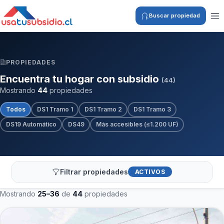
Buscar propiedad
PROPIEDADES
Encuentra tu hogar con subsidio
(44)
Mostrando
44
propiedades
Todos
DS1 Tramo 1
DS1 Tramo 2
DS1 Tramo 3
DS19 Automático
DS49
Más accesibles (≤1.200 UF)
Filtrar propiedades
ACTIVOS
Mostrando
25–36
de
44
propiedades