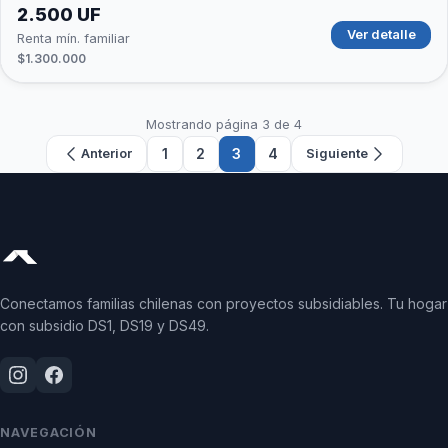
2.500 UF
Ver detalle
Renta mín. familiar
$1.300.000
Mostrando página 3 de 4
1
2
3
4
Anterior
Siguiente
Conectamos familias chilenas con proyectos subsidiables. Tu hogar
con subsidio DS1, DS19 y DS49.
NAVEGACIÓN