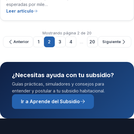
esperadas por mile…
Leer artículo
Mostrando página 2 de 20
1
2
3
4
…
20
Anterior
Siguiente
¿Necesitas ayuda con tu subsidio?
Guías prácticas, simuladores y consejos para
entender y postular a tu subsidio habitacional.
Ir a Aprende del Subsidio