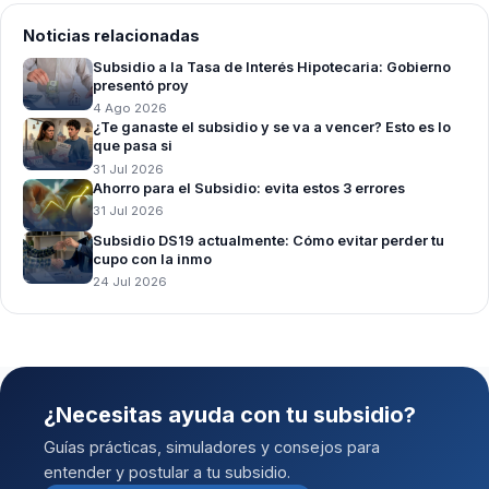
Noticias relacionadas
Subsidio a la Tasa de Interés Hipotecaria: Gobierno
presentó proy
4 Ago 2026
¿Te ganaste el subsidio y se va a vencer? Esto es lo
que pasa si
31 Jul 2026
Ahorro para el Subsidio: evita estos 3 errores
31 Jul 2026
Subsidio DS19 actualmente: Cómo evitar perder tu
cupo con la inmo
24 Jul 2026
¿Necesitas ayuda con tu subsidio?
Guías prácticas, simuladores y consejos para
entender y postular a tu subsidio.