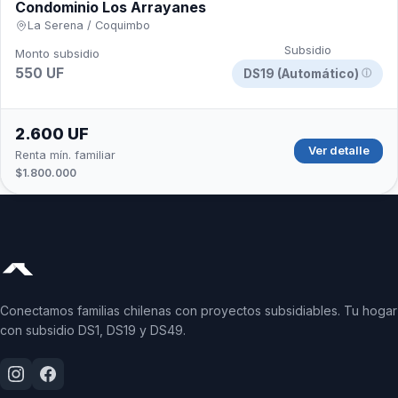
Condominio Los Arrayanes
La Serena / Coquimbo
Subsidio
Monto subsidio
550 UF
DS19 (Automático)
ⓘ
2.600 UF
Ver detalle
Renta mín. familiar
$1.800.000
Conectamos familias chilenas con proyectos subsidiables. Tu hogar
con subsidio DS1, DS19 y DS49.