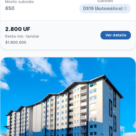
Subsidio
Monto subsidio
650
DS19 (Automático)
ⓘ
2.800 UF
Ver detalle
Renta mín. familiar
$1.800.000