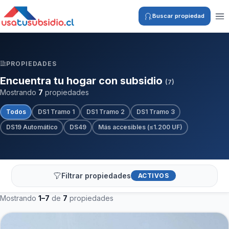
Buscar propiedad
PROPIEDADES
Encuentra tu hogar con subsidio
(7)
Mostrando
7
propiedades
Todos
DS1 Tramo 1
DS1 Tramo 2
DS1 Tramo 3
DS19 Automático
DS49
Más accesibles (≤1.200 UF)
Filtrar propiedades
ACTIVOS
Mostrando
1–7
de
7
propiedades