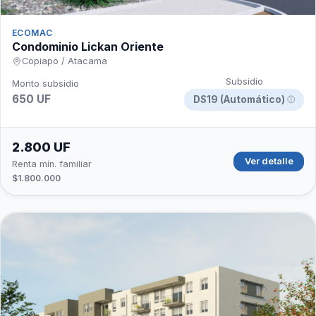
ECOMAC
Condominio Lickan Oriente
Copiapo / Atacama
Subsidio
Monto subsidio
650 UF
DS19 (Automático)
ⓘ
2.800 UF
Ver detalle
Renta mín. familiar
$1.800.000