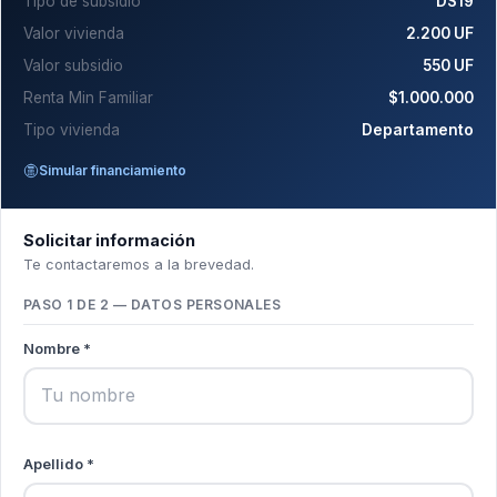
Tipo de subsidio
DS19
Valor vivienda
2.200 UF
Valor subsidio
550 UF
Renta Min Familiar
$1.000.000
Tipo vivienda
Departamento
Simular financiamiento
Solicitar información
Te contactaremos a la brevedad.
PASO 1 DE 2 — DATOS PERSONALES
Nombre *
Apellido *