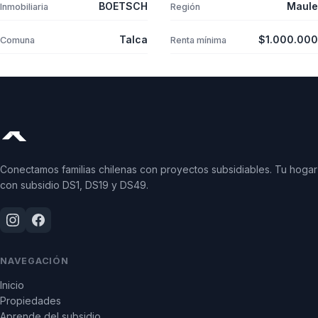
BOETSCH
Maule
Inmobiliaria
Región
Talca
$1.000.000
Comuna
Renta mínima
Conectamos familias chilenas con proyectos subsidiables. Tu hogar
con subsidio DS1, DS19 y DS49.
NAVEGACIÓN
Inicio
Propiedades
Aprende del subsidio