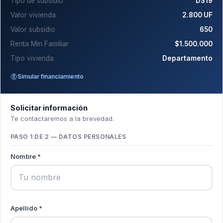
Tipo de subsidio
DS19
Valor vivienda
2.800 UF
Valor subsidio
650
Renta Min Familiar
$1.500.000
Tipo vivienda
Departamento
Simular financiamiento
Solicitar información
Te contactaremos a la brevedad.
PASO 1 DE 2 — DATOS PERSONALES
Nombre *
Apellido *