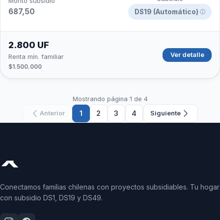
Monto subsidio
687,50
DS19 (Automático)
ⓘ
2.800 UF
Ver detalle
Renta mín. familiar
$1.500.000
Mostrando página 1 de 4
1
2
3
4
Anterior
Siguiente
Conectamos familias chilenas con proyectos subsidiables. Tu hogar
con subsidio DS1, DS19 y DS49.