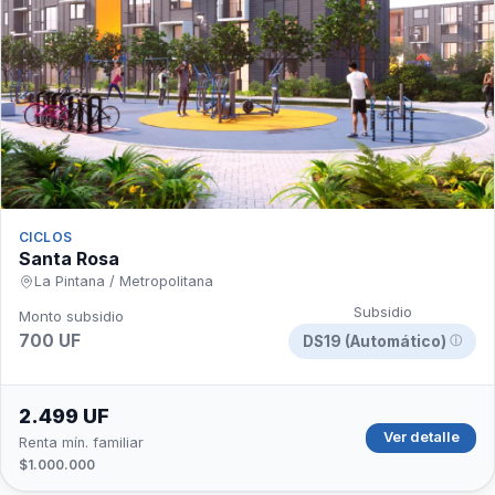
CICLOS
Santa Rosa
La Pintana / Metropolitana
Subsidio
Monto subsidio
700 UF
DS19 (Automático)
ⓘ
2.499 UF
Ver detalle
Renta mín. familiar
$1.000.000