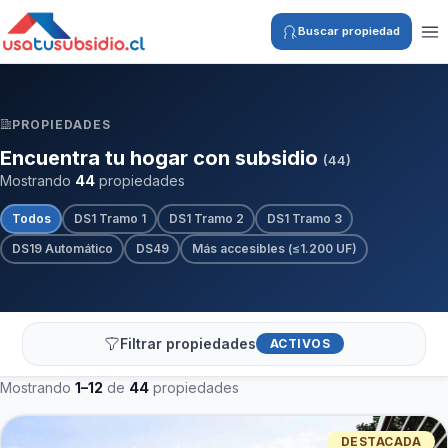
Buscar propiedad
PROPIEDADES
Encuentra tu hogar con subsidio
(44)
Mostrando
44
propiedades
Todos
DS1 Tramo 1
DS1 Tramo 2
DS1 Tramo 3
DS19 Automático
DS49
Más accesibles (≤1.200 UF)
Filtrar propiedades
ACTIVOS
Mostrando
1–12
de
44
propiedades
DESTACADA