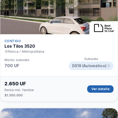
CONTIGO
Los Tilos 3520
Renca / Metropolitana
Subsidio
Monto subsidio
700 UF
DS19 (Automático)
ⓘ
2.650 UF
Ver detalle
Renta mín. familiar
$1.300.000