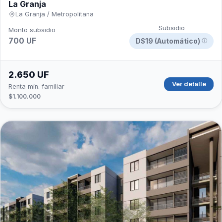
La Granja
La Granja / Metropolitana
Subsidio
Monto subsidio
700 UF
DS19 (Automático)
ⓘ
2.650 UF
Ver detalle
Renta mín. familiar
$1.100.000