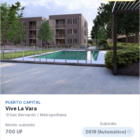
PUERTO CAPITAL
Vive La Vara
San Bernardo / Metropolitana
Subsidio
Monto subsidio
700 UF
DS19 (Automático)
ⓘ