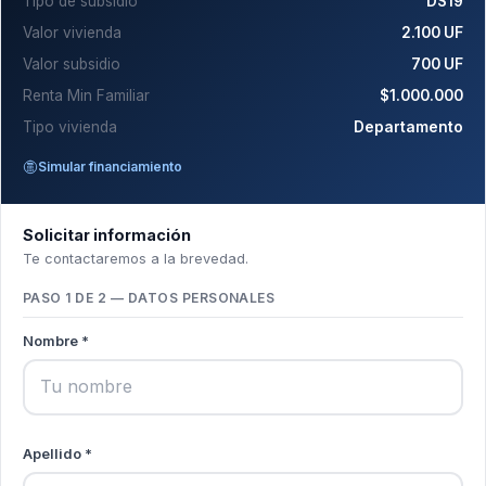
Tipo de subsidio
DS19
Valor vivienda
2.100 UF
Valor subsidio
700 UF
Renta Min Familiar
$1.000.000
Tipo vivienda
Departamento
Simular financiamiento
Solicitar información
Te contactaremos a la brevedad.
PASO 1 DE 2 — DATOS PERSONALES
Nombre *
Apellido *