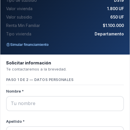
Tipo de subsidio
DS19
Valor vivienda
1.800 UF
Valor subsidio
650 UF
Renta Min Familiar
$1.100.000
Tipo vivienda
Departamento
Simular financiamiento
Solicitar información
Te contactaremos a la brevedad.
PASO 1 DE 2 — DATOS PERSONALES
Nombre *
Apellido *