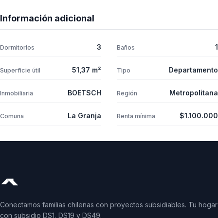
Información adicional
3
1
Dormitorios
Baños
51,37 m²
Departamento
Superficie útil
Tipo
BOETSCH
Metropolitana
Inmobiliaria
Región
La Granja
$1.100.000
Comuna
Renta mínima
Conectamos familias chilenas con proyectos subsidiables. Tu hogar
con subsidio DS1, DS19 y DS49.