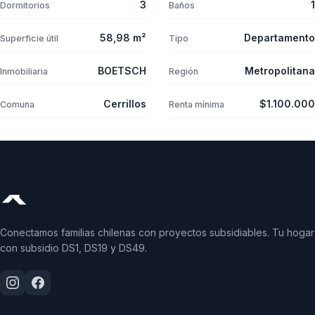
3
1
Dormitorios
Baños
58,98 m²
Departamento
Superficie útil
Tipo
BOETSCH
Metropolitana
Inmobiliaria
Región
Cerrillos
$1.100.000
Comuna
Renta mínima
Conectamos familias chilenas con proyectos subsidiables. Tu hogar
con subsidio DS1, DS19 y DS49.