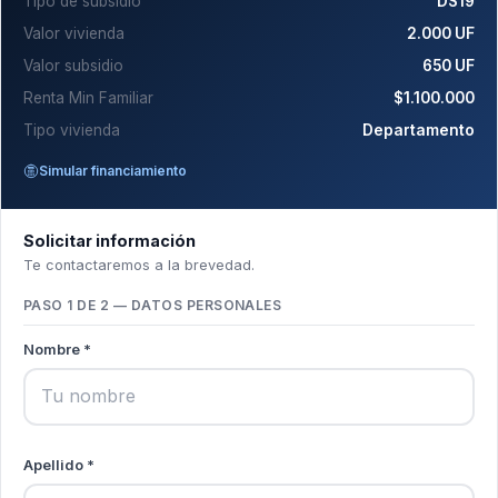
Tipo de subsidio
DS19
Valor vivienda
2.000 UF
Valor subsidio
650 UF
Renta Min Familiar
$1.100.000
Tipo vivienda
Departamento
Simular financiamiento
Solicitar información
Te contactaremos a la brevedad.
PASO 1 DE 2 — DATOS PERSONALES
Nombre *
Apellido *