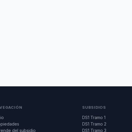
VEGACIÓN
SUBSIDIOS
cio
DS1 Tramo 1
opiedades
DS1 Tramo 2
ende del subsidio
DS1 Tramo 3