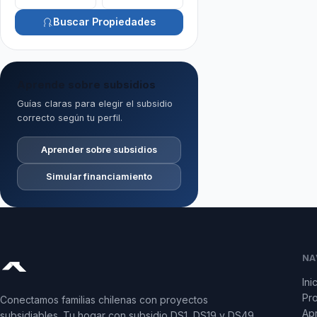
Buscar Propiedades
Aprende sobre subsidios
Guías claras para elegir el subsidio
correcto según tu perfil.
Aprender sobre subsidios
Simular financiamiento
NA
Ini
Pr
Conectamos familias chilenas con proyectos
Apr
subsidiables. Tu hogar con subsidio DS1, DS19 y DS49.