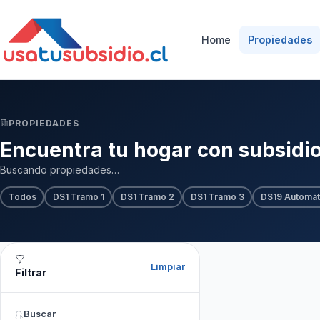
Home
Propiedades
PROPIEDADES
Encuentra tu hogar con subsidi
Buscando propiedades…
Todos
DS1 Tramo 1
DS1 Tramo 2
DS1 Tramo 3
DS19 Automát
Limpiar
Filtrar
Buscar