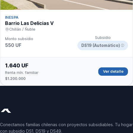
INESPA
Barrio Las Delicias V
Chillán / Ñuble
Subsidio
Monto subsidio
550 UF
DS19 (Automático)
ⓘ
1.640 UF
Ver detalle
Renta mín. familiar
$1.200.000
Conectamos familias chilenas con proyectos subsidiables. Tu hogar
con subsidio DS1, DS19 y DS49.