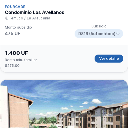
FOURCADE
Condominio Los Avellanos
Temuco / La Araucanía
Subsidio
Monto subsidio
475 UF
DS19 (Automático)
ⓘ
1.400 UF
Ver detalle
Renta mín. familiar
$475.00