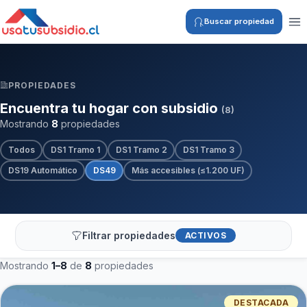
Buscar propiedad
PROPIEDADES
Encuentra tu hogar con subsidio
(8)
Mostrando
8
propiedades
Todos
DS1 Tramo 1
DS1 Tramo 2
DS1 Tramo 3
DS19 Automático
DS49
Más accesibles (≤1.200 UF)
Filtrar propiedades
ACTIVOS
Mostrando
1–8
de
8
propiedades
DESTACADA