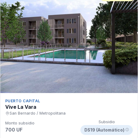
PUERTO CAPITAL
Vive La Vara
San Bernardo / Metropolitana
Subsidio
Monto subsidio
700 UF
DS19 (Automático)
ⓘ