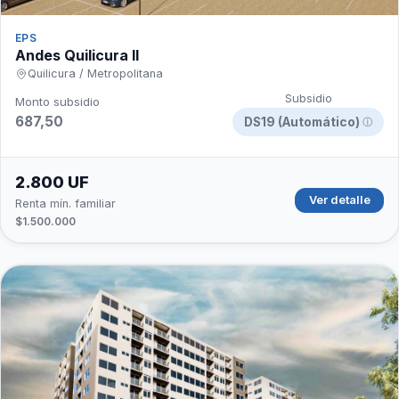
EPS
Andes Quilicura II
Quilicura / Metropolitana
Subsidio
Monto subsidio
687,50
DS19 (Automático)
ⓘ
2.800 UF
Ver detalle
Renta mín. familiar
$1.500.000