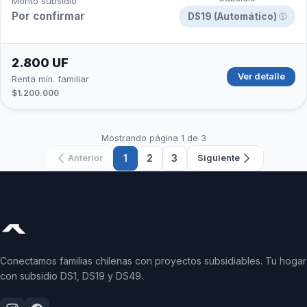
Monto subsidio
Por confirmar
DS19 (Automático)
ⓘ
2.800 UF
Ver detalle
Renta mín. familiar
$1.200.000
Mostrando página 1 de 3
1
2
3
Anterior
Siguiente
Conectamos familias chilenas con proyectos subsidiables. Tu hogar
con subsidio DS1, DS19 y DS49.