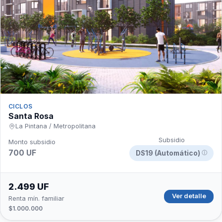
CICLOS
Santa Rosa
La Pintana / Metropolitana
Subsidio
Monto subsidio
700 UF
DS19 (Automático)
ⓘ
2.499 UF
Ver detalle
Renta mín. familiar
$1.000.000