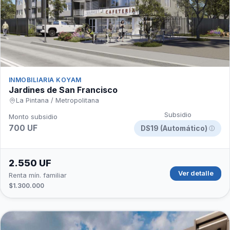
INMOBILIARIA KOYAM
Jardines de San Francisco
La Pintana / Metropolitana
Subsidio
Monto subsidio
700 UF
DS19 (Automático)
ⓘ
2.550 UF
Ver detalle
Renta mín. familiar
$1.300.000