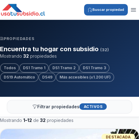
Buscar propiedad
PROPIEDADES
Encuentra tu hogar con subsidio
(32)
Mostrando
32
propiedades
Todos
DS1 Tramo 1
DS1 Tramo 2
DS1 Tramo 3
DS19 Automático
DS49
Más accesibles (≤1.200 UF)
Filtrar propiedades
ACTIVOS
Mostrando
1–12
de
32
propiedades
DESTACADA