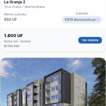
La Granja 2
La Granja / Metropolitana
Subsidio
Monto subsidio
650 UF
DS19 (Automático)
ⓘ
1.800 UF
Ver detalle
Renta mín. familiar
$1.100.000