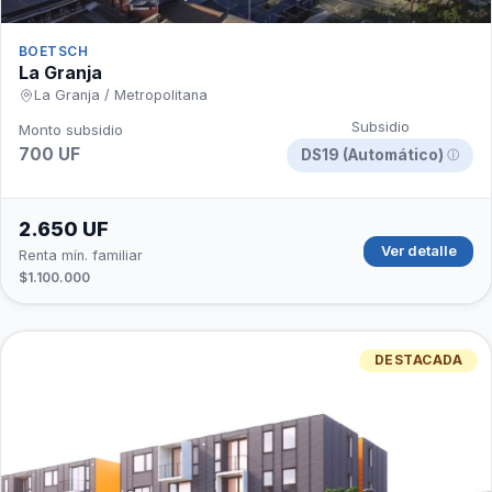
BOETSCH
La Granja
La Granja / Metropolitana
Subsidio
Monto subsidio
700 UF
DS19 (Automático)
ⓘ
2.650 UF
Ver detalle
Renta mín. familiar
$1.100.000
DESTACADA