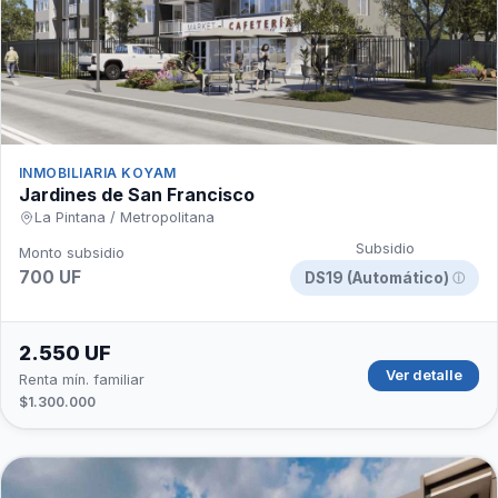
INMOBILIARIA KOYAM
Jardines de San Francisco
La Pintana / Metropolitana
Subsidio
Monto subsidio
700 UF
DS19 (Automático)
ⓘ
2.550 UF
Ver detalle
Renta mín. familiar
$1.300.000