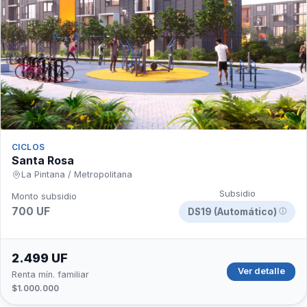
CICLOS
Santa Rosa
La Pintana / Metropolitana
Subsidio
Monto subsidio
700 UF
DS19 (Automático)
ⓘ
2.499 UF
Ver detalle
Renta mín. familiar
$1.000.000