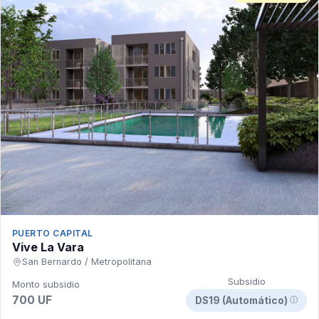
PUERTO CAPITAL
Vive La Vara
San Bernardo / Metropolitana
Subsidio
Monto subsidio
700 UF
DS19 (Automático)
ⓘ