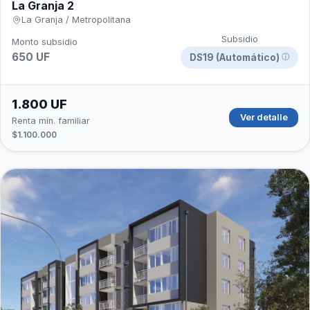
La Granja 2
La Granja / Metropolitana
Subsidio
Monto subsidio
650 UF
DS19 (Automático)
ⓘ
1.800 UF
Ver detalle
Renta mín. familiar
$1.100.000