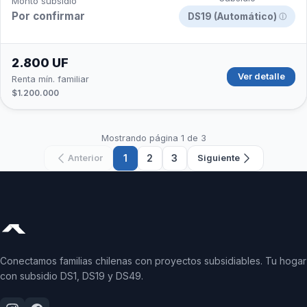
Monto subsidio
Por confirmar
DS19 (Automático)
ⓘ
2.800 UF
Ver detalle
Renta mín. familiar
$1.200.000
Mostrando página 1 de 3
1
2
3
Anterior
Siguiente
Conectamos familias chilenas con proyectos subsidiables. Tu hogar
con subsidio DS1, DS19 y DS49.