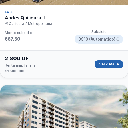
EPS
Andes Quilicura II
Quilicura / Metropolitana
Subsidio
Monto subsidio
687,50
DS19 (Automático)
ⓘ
2.800 UF
Ver detalle
Renta mín. familiar
$1.500.000