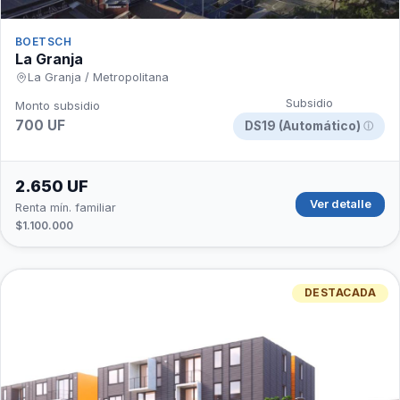
BOETSCH
La Granja
La Granja / Metropolitana
Subsidio
Monto subsidio
700 UF
DS19 (Automático)
ⓘ
2.650 UF
Ver detalle
Renta mín. familiar
$1.100.000
DESTACADA