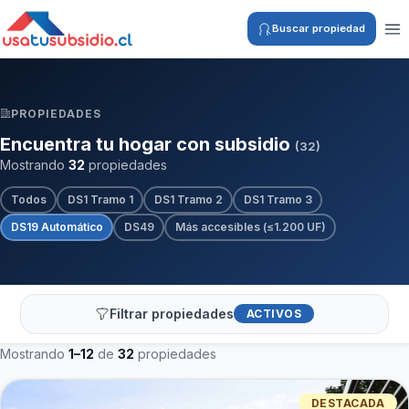
Buscar propiedad
PROPIEDADES
Encuentra tu hogar con subsidio
(32)
Mostrando
32
propiedades
Todos
DS1 Tramo 1
DS1 Tramo 2
DS1 Tramo 3
DS19 Automático
DS49
Más accesibles (≤1.200 UF)
Filtrar propiedades
ACTIVOS
Mostrando
1–12
de
32
propiedades
DESTACADA