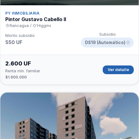
PY INMOBILIARIA
Pintor Gustavo Cabello II
Rancagua / O'Higgins
Subsidio
Monto subsidio
550 UF
DS19 (Automático)
ⓘ
2.600 UF
Ver detalle
Renta mín. familiar
$1.600.000