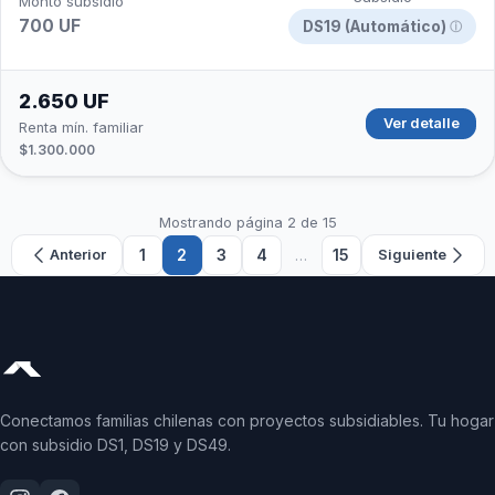
Monto subsidio
700 UF
DS19 (Automático)
ⓘ
2.650 UF
Ver detalle
Renta mín. familiar
$1.300.000
Mostrando página 2 de 15
1
2
3
4
…
15
Anterior
Siguiente
Conectamos familias chilenas con proyectos subsidiables. Tu hogar
con subsidio DS1, DS19 y DS49.