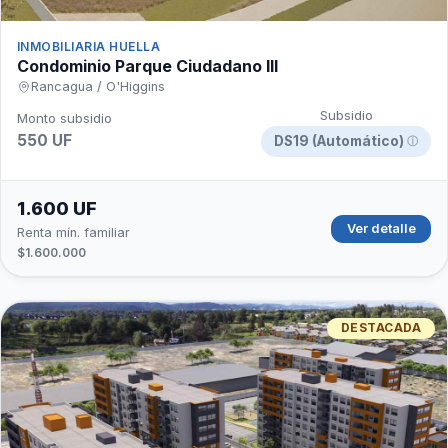
INMOBILIARIA HUELLA
Condominio Parque Ciudadano III
Rancagua / O'Higgins
Subsidio
Monto subsidio
550 UF
DS19 (Automático)
ⓘ
1.600 UF
Ver detalle
Renta mín. familiar
$1.600.000
DESTACADA