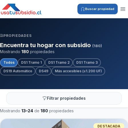
Buscar propiedad
PROPIEDADES
Encuentra tu hogar con subsidio
(180)
Mostrando
180
propiedades
Todos
DS1 Tramo 1
DS1 Tramo 2
DS1 Tramo 3
DS19 Automático
DS49
Más accesibles (≤1.200 UF)
Filtrar propiedades
Mostrando
13–24
de
180
propiedades
DESTACADA