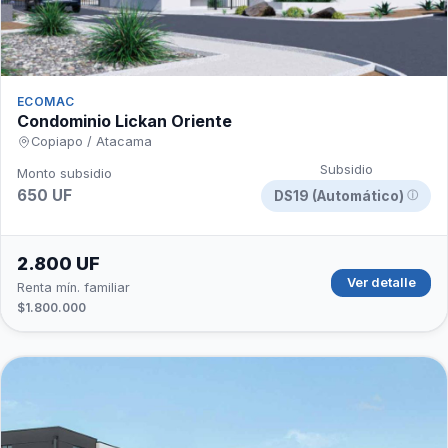
ECOMAC
Condominio Lickan Oriente
Copiapo / Atacama
Subsidio
Monto subsidio
650 UF
DS19 (Automático)
ⓘ
2.800 UF
Ver detalle
Renta mín. familiar
$1.800.000