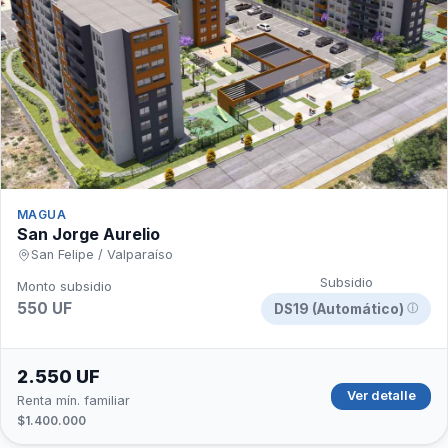
MAGUA
San Jorge Aurelio
San Felipe / Valparaíso
Subsidio
Monto subsidio
550 UF
DS19 (Automático)
ⓘ
2.550 UF
Ver detalle
Renta mín. familiar
$1.400.000